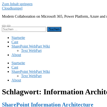
Zum Inhalt springen
Cloudkumpel
Modern Collaboration on Microsoft 365, Power Platform, Azure and 
Mobile-
Suchfeld
Suchen
Menü
ein-/ausblenden
nach:
ein-/ausblenden
Startseite
Cast
SharePoint WebPart Wiki
Text WebPart
About
Startseite
Cast
SharePoint WebPart Wiki
Text WebPart
About
Schlagwort:
Information Archit
SharePoint Information Architecture