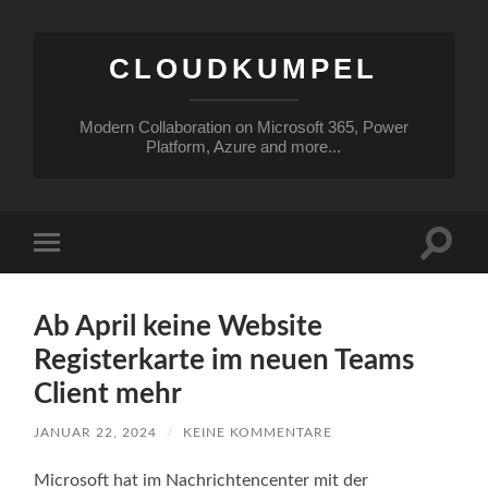
CLOUDKUMPEL
Modern Collaboration on Microsoft 365, Power
Platform, Azure and more...
Suchfe
Mobile-
ein-/a
Menü
ein-/ausblenden
Ab April keine Website
Registerkarte im neuen Teams
Client mehr
JANUAR 22, 2024
/
KEINE KOMMENTARE
Microsoft hat im Nachrichtencenter mit der