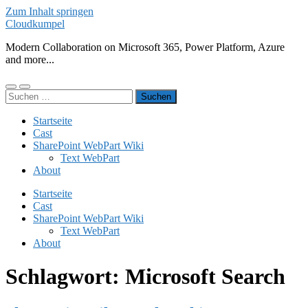
Zum Inhalt springen
Cloudkumpel
Modern Collaboration on Microsoft 365, Power Platform, Azure
and more...
Mobile-
Suchfeld
Suchen
Menü
ein-/ausblenden
nach:
ein-/ausblenden
Startseite
Cast
SharePoint WebPart Wiki
Text WebPart
About
Startseite
Cast
SharePoint WebPart Wiki
Text WebPart
About
Schlagwort:
Microsoft Search